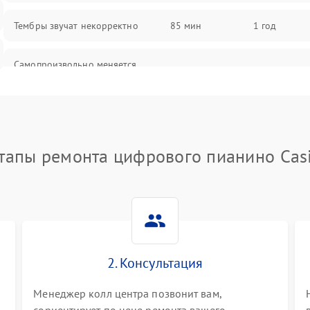
Тембры звучат некорректно
85 мин
1 год
Самопроизвольно меняется
85 мин
1 год
громкость
тапы ремонта цифрового пианино Cas
2. Консультация
Менеджер колл центра позвонит вам,