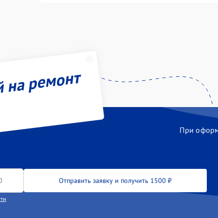
й на ремонт
При оформл
Отправить заявку и получить 1500 ₽
сти