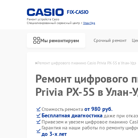
FIX-CASIO
Ремонт устройств Casio
Специализированный cервисный центр г.
Улан-Удэ
Мы ремонтируем
Срочный ремонт
Це
но Casio в Улан-Удэ
Ремонт цифрового пианино Casio Privia PX-5S в Улан-Удэ
Ремонт цифрового п
Privia PX-5S в Улан-
от 980 руб.
Стоимость ремонта
Бесплатная диагностика
даже при отказ
Привезем и увезем цифровое пианино Casio
Гарантия на наши работы по ремонту цифро
до 3-х лет