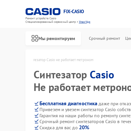
FIX-CASIO
Ремонт устройств Casio
Специализированный cервисный центр г.
Улан-Удэ
Мы ремонтируем
Срочный ремонт
Це
asio в Улан-Удэ
Синтезатор Casio не работает метроном
Синтезатор
Casio
Ремонт цифровых пианино Casio
Не работает метрон
Бесплатная диагностика
даже при отказ
Привезем и увезем синтезатор Casio собст
Гарантия на наши работы по ремонту синте
Срочный ремонт синтезаторов Casio в тече
20%
Скидка для вас до