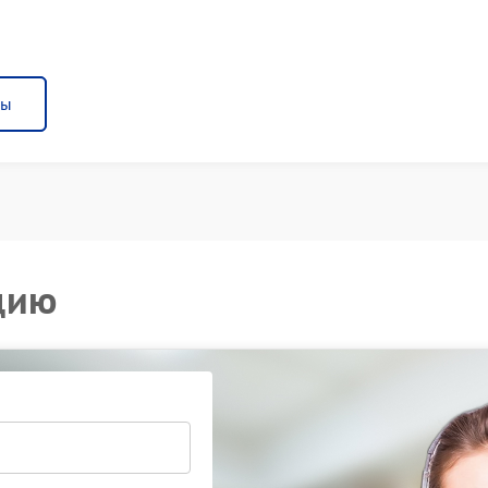
ны
цию